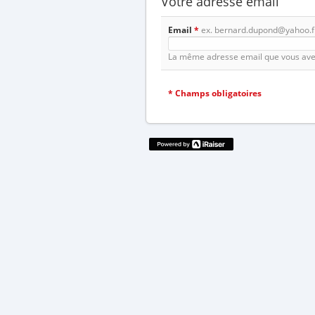
Votre adresse email
Email
*
ex. bernard.dupond@yahoo.f
La même adresse email que vous avez 
*
Champs obligatoires